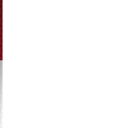
Şirketimiz Changzhou KyMaster Trading Co, Ltd resmi
olarak 28 Kasım 2014 tarihinde kurulmuştur. Bugün
şirketimizin 2. kuruluş yıldönümü, büyük tebrikler.
KyMaster ağırlıklı olarak yurtdışındaki mevcut biyokütle ve
yem üretim hatları için yedek parça sağlamaktadır. Orijinal
bir makine kasabası olan Jiangsu, Liyang'da bulunan
KyMaster, makine endüstrisinden çok sayıda seçkin,
profesyonel ve deneyimli teknik mühendis topladı.
KyMaster bizi ciddi ve güvenilir bir şirket olarak önermek
istiyor, burada olmaktan gurur duyuyoruz ve başladığımız