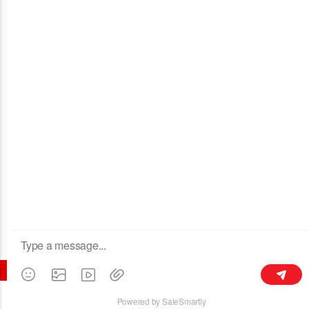
OUR COMPANY
Здание 3, No.128 Xinxing Middle Road, Licheng Town, Liyang
213300, Jiangsu, Китай
+86 189 6113 8430
kymaster@yeah.net
Следуйте за нами
©2016 все права защищены - CHANGZHOU KYMASTER TRADING CO.LTD.