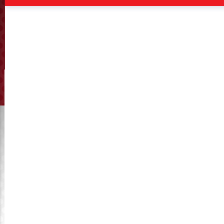
главной приводной системы в случае
перегрузки,предохранительный штифт в
сборе
Главная
>
Mechanical spare parts
>
Продукция
> Safety pin
assembly