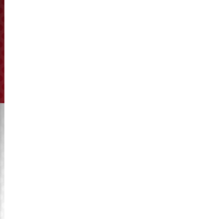
completamente automática, velocidad de rotación de
hasta 15000 revoluciones.
Alta
eficacia Alta precisión Alta calidad
Si desea más información sobre troqueles de anillo,
carcasas de rodillos y otras piezas de repuesto para
maquinaria de alimentación animal,
visite
www.kymaster.com
Nuestras piezas de repuesto son aplicables a todos los