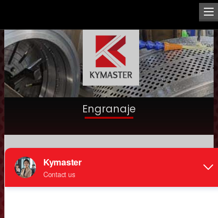
Engranaje
Inicio
>
Mechanical spare parts
>
Productos
> Engranaje