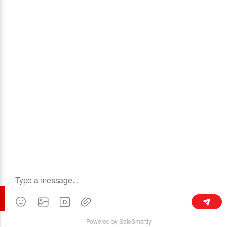
OUR COMPANY
Edificio 3, No.128 Xinxing Middle Road,Licheng Town, Liyang
213300,Jiangsu, China
+86 189 6113 8430
kymaster@yeah.net
Síguenos
©2016 todos los derechos reservados - CHANGZHOU KYMASTER
TRADING CO.LTD.