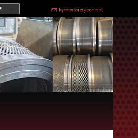
S
kymaster@yeah.net